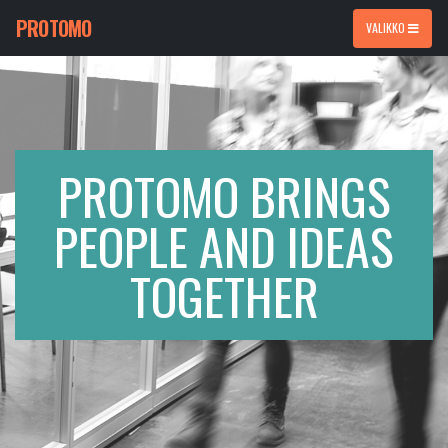
PROTOMO
VALIKKO
PROTOMO BRINGS
PEOPLE AND IDEAS
TOGETHER