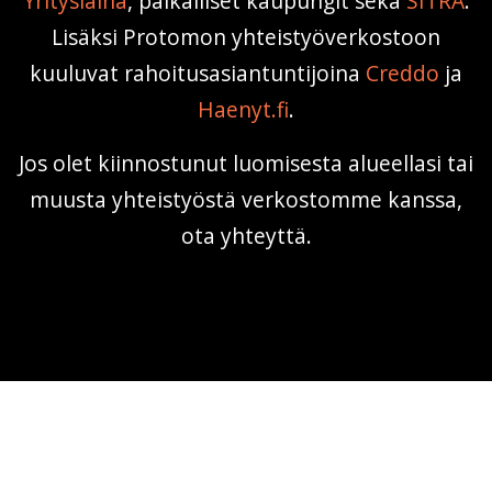
Yrityslaina
, paikalliset kaupungit sekä
SITRA
.
Lisäksi Protomon yhteistyöverkostoon
kuuluvat rahoitusasiantuntijoina
Creddo
ja
Haenyt.fi
.
Jos olet kiinnostunut luomisesta alueellasi tai
muusta yhteistyöstä verkostomme kanssa,
ota yhteyttä.